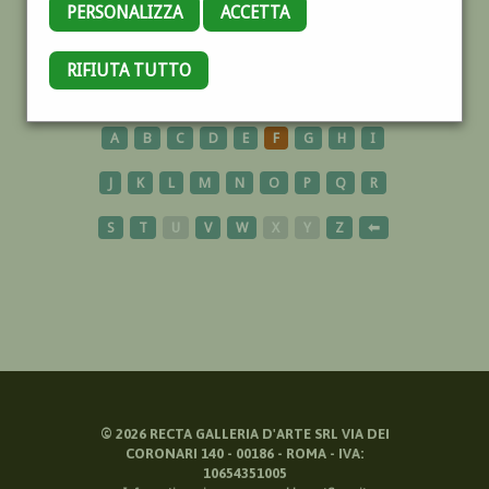
PERSONALIZZA
ACCETTA
MUSICA
RIFIUTA TUTTO
A
B
C
D
E
F
G
H
I
J
K
L
M
N
O
P
Q
R
S
T
U
V
W
X
Y
Z
⬅
©
2026
RECTA GALLERIA D'ARTE SRL VIA DEI
CORONARI 140 - 00186 - ROMA - IVA:
10654351005