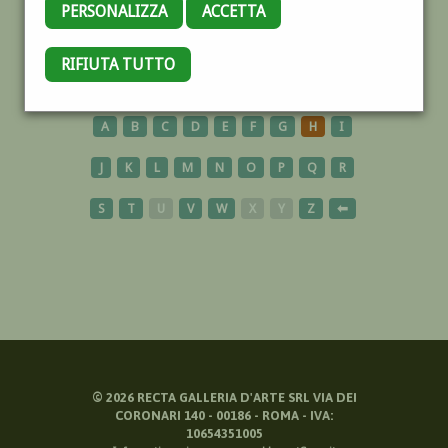
PERSONALIZZA
ACCETTA
MUSICA
RIFIUTA TUTTO
A
B
C
D
E
F
G
H
I
J
K
L
M
N
O
P
Q
R
S
T
U
V
W
X
Y
Z
⬅
©
2026
RECTA GALLERIA D'ARTE SRL VIA DEI
CORONARI 140 - 00186 - ROMA - IVA:
10654351005