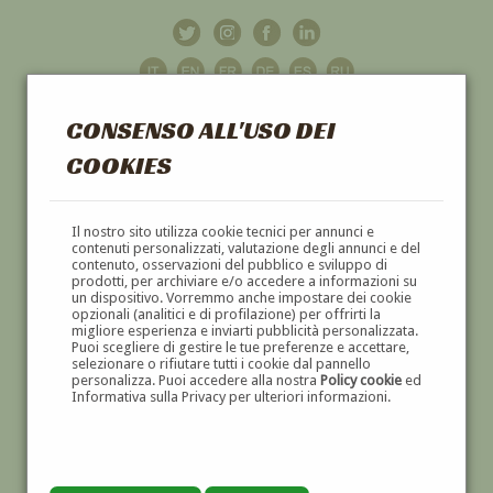
CONSENSO ALL'USO DEI
COOKIES
GALLERIA
D'ARTE
Il nostro sito utilizza cookie tecnici per annunci e
contenuti personalizzati, valutazione degli annunci e del
contenuto, osservazioni del pubblico e sviluppo di
DIPINTI E SCULTURE '800 E '900
prodotti, per archiviare e/o accedere a informazioni su
un dispositivo. Vorremmo anche impostare dei cookie
opzionali (analitici e di profilazione) per offrirti la
migliore esperienza e inviarti pubblicità personalizzata.
Puoi scegliere di gestire le tue preferenze e accettare,
selezionare o rifiutare tutti i cookie dal pannello
personalizza. Puoi accedere alla nostra
Policy cookie
ed
Informativa sulla Privacy per ulteriori informazioni.