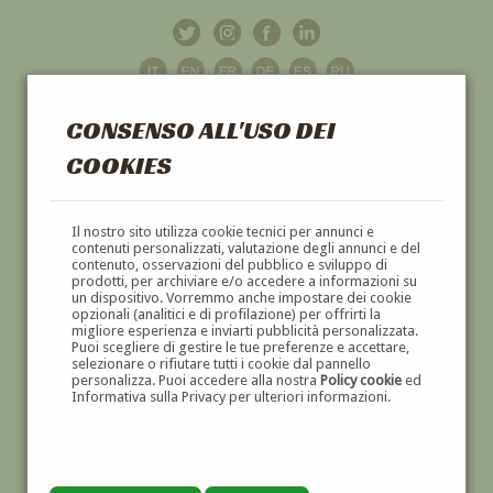
CONSENSO ALL'USO DEI
COOKIES
GALLERIA
D'ARTE
Il nostro sito utilizza cookie tecnici per annunci e
contenuti personalizzati, valutazione degli annunci e del
contenuto, osservazioni del pubblico e sviluppo di
DIPINTI E SCULTURE '800 E '900
prodotti, per archiviare e/o accedere a informazioni su
un dispositivo. Vorremmo anche impostare dei cookie
opzionali (analitici e di profilazione) per offrirti la
migliore esperienza e inviarti pubblicità personalizzata.
Puoi scegliere di gestire le tue preferenze e accettare,
selezionare o rifiutare tutti i cookie dal pannello
personalizza. Puoi accedere alla nostra
Policy cookie
ed
Informativa sulla Privacy per ulteriori informazioni.