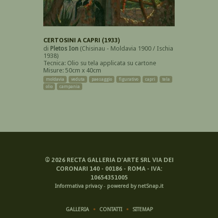
CERTOSINI A CAPRI (1933)
di
Pletos Ion
(Chisinau - Moldavia 1900 / Ischia
1938)
Tecnica: Olio su tela applicata su cartone
Misure: 50cm x 40cm
moldavia
veduta
paesaggio
figurativo
capri
tela
olio
campania
©
2026
RECTA GALLERIA D'ARTE SRL VIA DEI
CORONARI 140 - 00186 - ROMA - IVA:
10654351005
Informativa privacy
-
powered by netSnap.it
GALLERIA
CONTATTI
SITEMAP