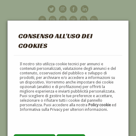
CONSENSO ALL'USO DEI
COOKIES
GALLERIA
D'ARTE
Il nostro sito utilizza cookie tecnici per annunci e
contenuti personalizzati, valutazione degli annunci e del
contenuto, osservazioni del pubblico e sviluppo di
DIPINTI E SCULTURE '800 E '900
prodotti, per archiviare e/o accedere a informazioni su
un dispositivo. Vorremmo anche impostare dei cookie
opzionali (analitici e di profilazione) per offrirti la
migliore esperienza e inviarti pubblicità personalizzata.
Puoi scegliere di gestire le tue preferenze e accettare,
selezionare o rifiutare tutti i cookie dal pannello
personalizza. Puoi accedere alla nostra
Policy cookie
ed
Informativa sulla Privacy per ulteriori informazioni.