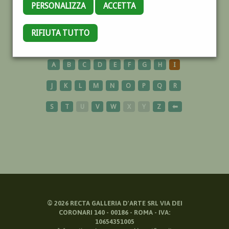
PERSONALIZZA
ACCETTA
MOLDAVIA
RIFIUTA TUTTO
A
B
C
D
E
F
G
H
I
J
K
L
M
N
O
P
Q
R
S
T
U
V
W
X
Y
Z
⬅
©
2026
RECTA GALLERIA D'ARTE SRL VIA DEI
CORONARI 140 - 00186 - ROMA - IVA:
10654351005