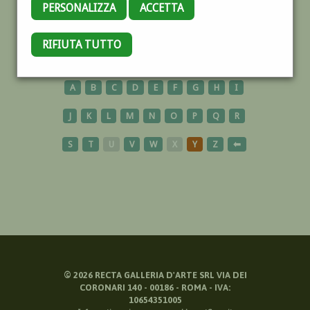
PERSONALIZZA
ACCETTA
LAGUNA
RIFIUTA TUTTO
A
B
C
D
E
F
G
H
I
J
K
L
M
N
O
P
Q
R
S
T
U
V
W
X
Y
Z
⬅
©
2026
RECTA GALLERIA D'ARTE SRL VIA DEI
CORONARI 140 - 00186 - ROMA - IVA:
10654351005