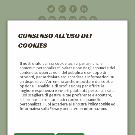
CONSENSO ALL'USO DEI
COOKIES
GALLERIA
D'ARTE
Il nostro sito utilizza cookie tecnici per annunci e
contenuti personalizzati, valutazione degli annunci e del
contenuto, osservazioni del pubblico e sviluppo di
DIPINTI E SCULTURE '800 E '900
prodotti, per archiviare e/o accedere a informazioni su
un dispositivo. Vorremmo anche impostare dei cookie
opzionali (analitici e di profilazione) per offrirti la
migliore esperienza e inviarti pubblicità personalizzata.
Puoi scegliere di gestire le tue preferenze e accettare,
selezionare o rifiutare tutti i cookie dal pannello
personalizza. Puoi accedere alla nostra
Policy cookie
ed
Informativa sulla Privacy per ulteriori informazioni.