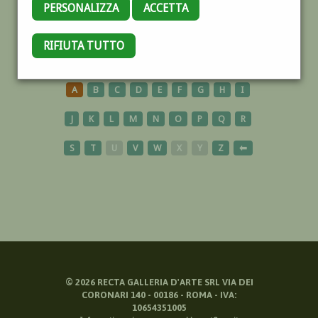
PERSONALIZZA
ACCETTA
LAGUNA
RIFIUTA TUTTO
A
B
C
D
E
F
G
H
I
J
K
L
M
N
O
P
Q
R
S
T
U
V
W
X
Y
Z
⬅
©
2026
RECTA GALLERIA D'ARTE SRL VIA DEI
CORONARI 140 - 00186 - ROMA - IVA:
10654351005