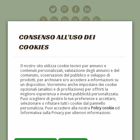
CONSENSO ALL'USO DEI
COOKIES
GALLERIA
D'ARTE
Il nostro sito utilizza cookie tecnici per annunci e
contenuti personalizzati, valutazione degli annunci e del
contenuto, osservazioni del pubblico e sviluppo di
DIPINTI E SCULTURE '800 E '900
prodotti, per archiviare e/o accedere a informazioni su
un dispositivo. Vorremmo anche impostare dei cookie
opzionali (analitici e di profilazione) per offrirti la
migliore esperienza e inviarti pubblicità personalizzata.
Puoi scegliere di gestire le tue preferenze e accettare,
selezionare o rifiutare tutti i cookie dal pannello
personalizza. Puoi accedere alla nostra
Policy cookie
ed
Informativa sulla Privacy per ulteriori informazioni.