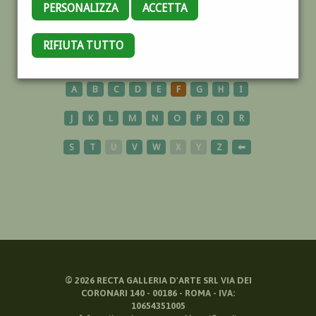
PERSONALIZZA
ACCETTA
LAGUNA
RIFIUTA TUTTO
A
B
C
D
E
F
G
H
I
J
K
L
M
N
O
P
Q
R
S
T
U
V
W
X
Y
Z
⬅
©
2026
RECTA GALLERIA D'ARTE SRL VIA DEI
CORONARI 140 - 00186 - ROMA - IVA:
10654351005