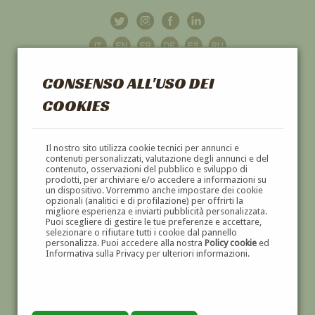
CONSENSO ALL'USO DEI
COOKIES
GALLERIA
D'ARTE
Il nostro sito utilizza cookie tecnici per annunci e
contenuti personalizzati, valutazione degli annunci e del
contenuto, osservazioni del pubblico e sviluppo di
DIPINTI E SCULTURE '800 E '900
prodotti, per archiviare e/o accedere a informazioni su
un dispositivo. Vorremmo anche impostare dei cookie
opzionali (analitici e di profilazione) per offrirti la
migliore esperienza e inviarti pubblicità personalizzata.
Puoi scegliere di gestire le tue preferenze e accettare,
selezionare o rifiutare tutti i cookie dal pannello
personalizza. Puoi accedere alla nostra
Policy cookie
ed
Informativa sulla Privacy per ulteriori informazioni.