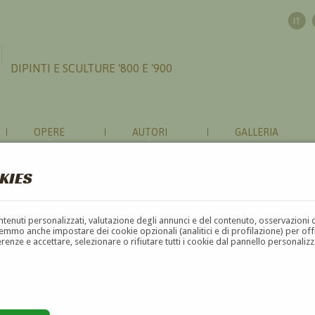
DIPINTI E SCULTURE '800 E '900
OPERE
AUTORI
GALLERIA
KIES
contenuti personalizzati, valutazione degli annunci e del contenuto, osservazioni 
mmo anche impostare dei cookie opzionali (analitici e di profilazione) per offrir
erenze e accettare, selezionare o rifiutare tutti i cookie dal pannello personali
G
H
I
J
K
L
M
N
O
P
Q
R
S
T
U