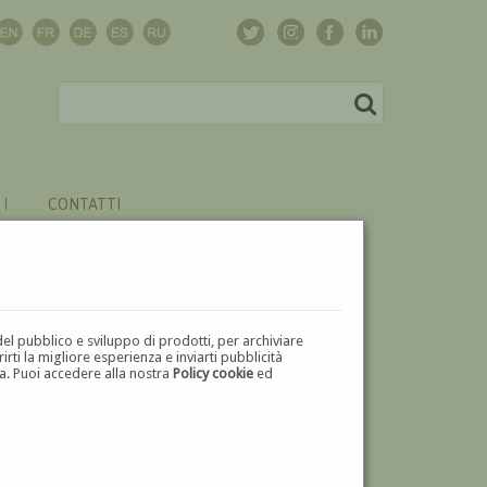
CONTATTI
del pubblico e sviluppo di prodotti, per archiviare
ti la migliore esperienza e inviarti pubblicità
zza. Puoi accedere alla nostra
Policy cookie
ed
V
W
X
Y
Z
⬅