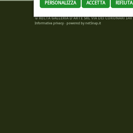
PERSONALIZZA
ACCETTA
RIFIUT
©
RECTA GALLERIA D'ARTE SRL VIA DEI CORONARI 140 -
Informativa privacy
-
powered by netSnap.it