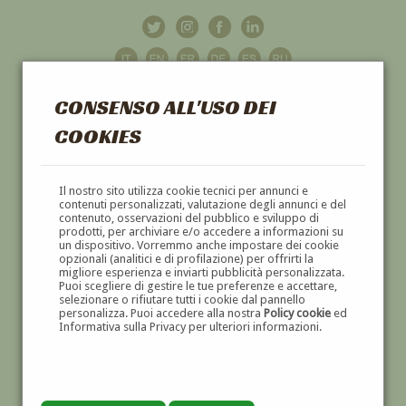
CONSENSO ALL'USO DEI
COOKIES
GALLERIA
D'ARTE
Il nostro sito utilizza cookie tecnici per annunci e
contenuti personalizzati, valutazione degli annunci e del
contenuto, osservazioni del pubblico e sviluppo di
DIPINTI E SCULTURE '800 E '900
prodotti, per archiviare e/o accedere a informazioni su
un dispositivo. Vorremmo anche impostare dei cookie
opzionali (analitici e di profilazione) per offrirti la
migliore esperienza e inviarti pubblicità personalizzata.
Puoi scegliere di gestire le tue preferenze e accettare,
selezionare o rifiutare tutti i cookie dal pannello
personalizza. Puoi accedere alla nostra
Policy cookie
ed
Informativa sulla Privacy per ulteriori informazioni.