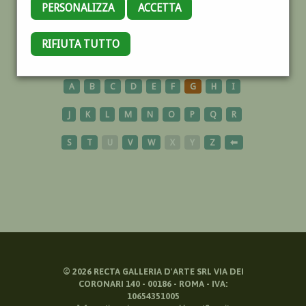
PERSONALIZZA
ACCETTA
CRISANTEMI
RIFIUTA TUTTO
A
B
C
D
E
F
G
H
I
J
K
L
M
N
O
P
Q
R
S
T
U
V
W
X
Y
Z
⬅
©
2026
RECTA GALLERIA D'ARTE SRL VIA DEI
CORONARI 140 - 00186 - ROMA - IVA:
10654351005