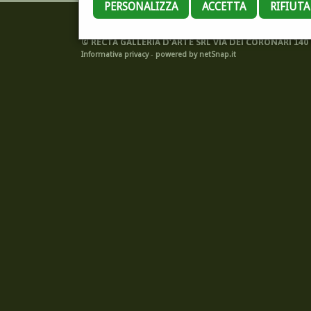
PERSONALIZZA
ACCETTA
RIFIUT
©
RECTA GALLERIA D'ARTE SRL VIA DEI CORONARI 140 -
Informativa privacy
-
powered by netSnap.it