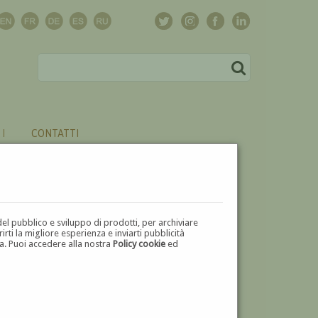
CONTATTI
del pubblico e sviluppo di prodotti, per archiviare
ti la migliore esperienza e inviarti pubblicità
zza. Puoi accedere alla nostra
Policy cookie
ed
V
W
X
Y
Z
⬅