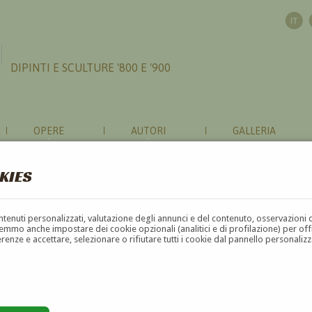
DIPINTI E SCULTURE '800 E '900
OPERE
AUTORI
GALLERIA
KIES
contenuti personalizzati, valutazione degli annunci e del contenuto, osservazioni 
mmo anche impostare dei cookie opzionali (analitici e di profilazione) per offrir
erenze e accettare, selezionare o rifiutare tutti i cookie dal pannello personali
G
H
I
J
K
L
M
N
O
P
Q
R
S
T
U