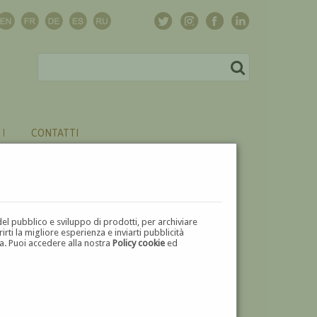
CONTATTI
del pubblico e sviluppo di prodotti, per archiviare
ti la migliore esperienza e inviarti pubblicità
zza. Puoi accedere alla nostra
Policy cookie
ed
V
W
X
Y
Z
⬅