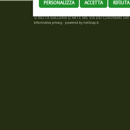
PERSONALIZZA
ACCETTA
RIFIUT
©
RECTA GALLERIA D'ARTE SRL VIA DEI CORONARI 140 -
Informativa privacy
-
powered by netSnap.it