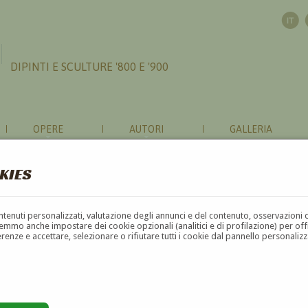
DIPINTI E SCULTURE '800 E '900
OPERE
AUTORI
GALLERIA
KIES
contenuti personalizzati, valutazione degli annunci e del contenuto, osservazioni 
mmo anche impostare dei cookie opzionali (analitici e di profilazione) per offrir
erenze e accettare, selezionare o rifiutare tutti i cookie dal pannello personali
G
H
I
J
K
L
M
N
O
P
Q
R
S
T
U