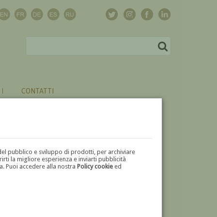
CONTATTI
del pubblico e sviluppo di prodotti, per archiviare
ti la migliore esperienza e inviarti pubblicità
zza. Puoi accedere alla nostra
Policy cookie
ed
V
W
X
Y
Z
⬅