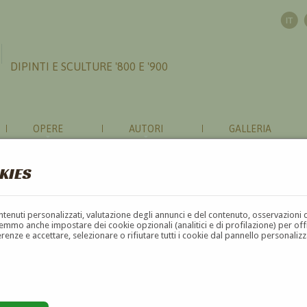
DIPINTI E SCULTURE '800 E '900
OPERE
AUTORI
GALLERIA
KIES
contenuti personalizzati, valutazione degli annunci e del contenuto, osservazioni 
mmo anche impostare dei cookie opzionali (analitici e di profilazione) per offrir
erenze e accettare, selezionare o rifiutare tutti i cookie dal pannello personali
G
H
I
J
K
L
M
N
O
P
Q
R
S
T
U