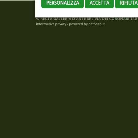
PERSONALIZZA
ACCETTA
RIFIUT
©
RECTA GALLERIA D'ARTE SRL VIA DEI CORONARI 140 -
Informativa privacy
-
powered by netSnap.it