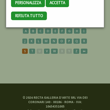
PERSONALIZZA
ACCETTA
CHIOGGIA
RIFIUTA TUTTO
A
B
C
D
E
F
G
H
I
J
K
L
M
N
O
P
Q
R
S
T
U
V
W
X
Y
Z
⬅
©
2026
RECTA GALLERIA D'ARTE SRL VIA DEI
CORONARI 140 - 00186 - ROMA - IVA:
10654351005