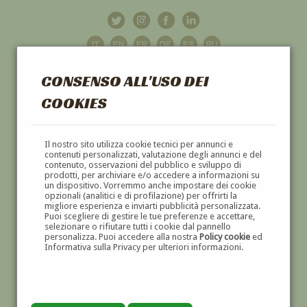
CONSENSO ALL'USO DEI
COOKIES
GALLERIA
D'ARTE
Il nostro sito utilizza cookie tecnici per annunci e
contenuti personalizzati, valutazione degli annunci e del
contenuto, osservazioni del pubblico e sviluppo di
DIPINTI E SCULTURE '800 E '900
prodotti, per archiviare e/o accedere a informazioni su
un dispositivo. Vorremmo anche impostare dei cookie
opzionali (analitici e di profilazione) per offrirti la
migliore esperienza e inviarti pubblicità personalizzata.
Puoi scegliere di gestire le tue preferenze e accettare,
selezionare o rifiutare tutti i cookie dal pannello
personalizza. Puoi accedere alla nostra
Policy cookie
ed
Informativa sulla Privacy per ulteriori informazioni.