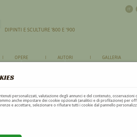
DIPINTI E SCULTURE '800 E '900
OPERE
AUTORI
GALLERIA
KIES
contenuti personalizzati, valutazione degli annunci e del contenuto, osservazioni 
mmo anche impostare dei cookie opzionali (analitici e di profilazione) per offrir
erenze e accettare, selezionare o rifiutare tutti i cookie dal pannello personali
G
H
I
J
K
L
M
N
O
P
Q
R
S
T
U