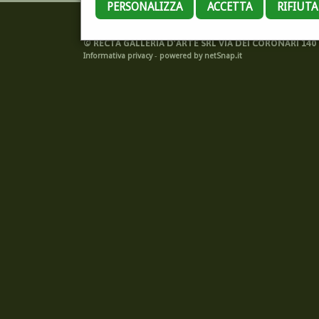
PERSONALIZZA
ACCETTA
RIFIUT
©
RECTA GALLERIA D'ARTE SRL VIA DEI CORONARI 140 -
Informativa privacy
-
powered by netSnap.it