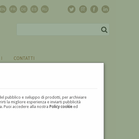
CONTATTI
del pubblico e sviluppo di prodotti, per archiviare
ti la migliore esperienza e inviarti pubblicità
zza. Puoi accedere alla nostra
Policy cookie
ed
V
W
X
Y
Z
⬅