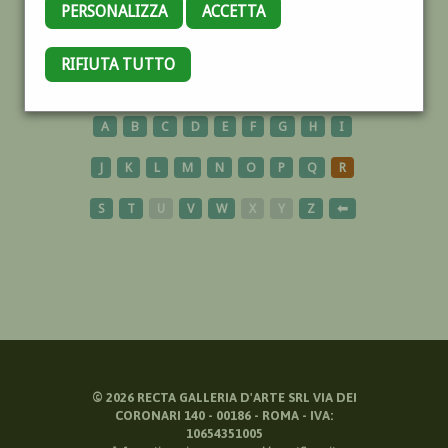
PERSONALIZZA
ACCETTA
BRINDISI
RIFIUTA TUTTO
A
B
C
D
E
F
G
H
I
J
K
L
M
N
O
P
Q
R
S
T
U
V
W
X
Y
Z
⬅
©
2026
RECTA GALLERIA D'ARTE SRL VIA DEI
CORONARI 140 - 00186 - ROMA - IVA:
10654351005