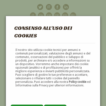
CONSENSO ALL'USO DEI
COOKIES
GALLERIA
D'ARTE
Il nostro sito utilizza cookie tecnici per annunci e
contenuti personalizzati, valutazione degli annunci e del
contenuto, osservazioni del pubblico e sviluppo di
DIPINTI E SCULTURE '800 E '900
prodotti, per archiviare e/o accedere a informazioni su
un dispositivo. Vorremmo anche impostare dei cookie
opzionali (analitici e di profilazione) per offrirti la
migliore esperienza e inviarti pubblicità personalizzata.
Puoi scegliere di gestire le tue preferenze e accettare,
selezionare o rifiutare tutti i cookie dal pannello
personalizza. Puoi accedere alla nostra
Policy cookie
ed
Informativa sulla Privacy per ulteriori informazioni.