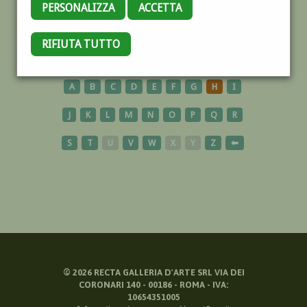
PERSONALIZZA
ACCETTA
BRINDISI
RIFIUTA TUTTO
A
B
C
D
E
F
G
H
I
J
K
L
M
N
O
P
Q
R
S
T
U
V
W
X
Y
Z
⬅
©
2026
RECTA GALLERIA D'ARTE SRL VIA DEI
CORONARI 140 - 00186 - ROMA - IVA:
10654351005