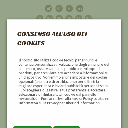
CONSENSO ALL'USO DEI
COOKIES
GALLERIA
D'ARTE
Il nostro sito utilizza cookie tecnici per annunci e
contenuti personalizzati, valutazione degli annunci e del
contenuto, osservazioni del pubblico e sviluppo di
DIPINTI E SCULTURE '800 E '900
prodotti, per archiviare e/o accedere a informazioni su
un dispositivo. Vorremmo anche impostare dei cookie
opzionali (analitici e di profilazione) per offrirti la
migliore esperienza e inviarti pubblicità personalizzata.
Puoi scegliere di gestire le tue preferenze e accettare,
selezionare o rifiutare tutti i cookie dal pannello
personalizza. Puoi accedere alla nostra
Policy cookie
ed
Informativa sulla Privacy per ulteriori informazioni.