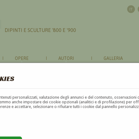
DIPINTI E SCULTURE '800 E '900
OPERE
AUTORI
GALLERIA
KIES
contenuti personalizzati, valutazione degli annunci e del contenuto, osservazioni 
mmo anche impostare dei cookie opzionali (analitici e di profilazione) per offrir
erenze e accettare, selezionare o rifiutare tutti i cookie dal pannello personali
G
H
I
J
K
L
M
N
O
P
Q
R
S
T
U