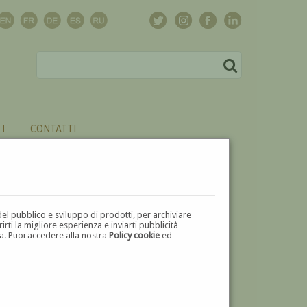
CONTATTI
del pubblico e sviluppo di prodotti, per archiviare
ti la migliore esperienza e inviarti pubblicità
zza. Puoi accedere alla nostra
Policy cookie
ed
V
W
X
Y
Z
⬅