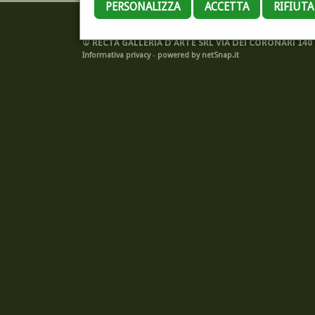
PERSONALIZZA
ACCETTA
RIFIUT
©
RECTA GALLERIA D'ARTE SRL VIA DEI CORONARI 140 -
Informativa privacy
-
powered by netSnap.it