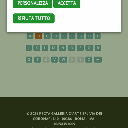
PERSONALIZZA
ACCETTA
ARNO
RIFIUTA TUTTO
A
B
C
D
E
F
G
H
I
J
K
L
M
N
O
P
Q
R
S
T
U
V
W
X
Y
Z
⬅
©
2026
RECTA GALLERIA D'ARTE SRL VIA DEI
CORONARI 140 - 00186 - ROMA - IVA:
10654351005