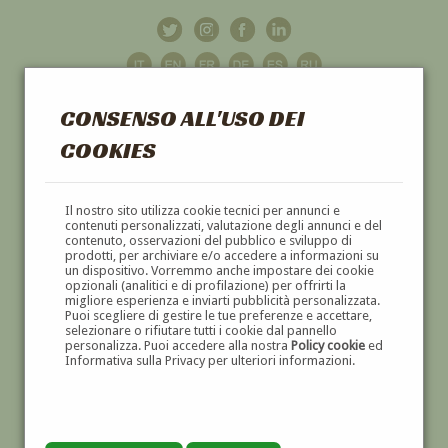
CONSENSO ALL'USO DEI
COOKIES
GALLERIA
D'ARTE
Il nostro sito utilizza cookie tecnici per annunci e
contenuti personalizzati, valutazione degli annunci e del
contenuto, osservazioni del pubblico e sviluppo di
DIPINTI E SCULTURE '800 E '900
prodotti, per archiviare e/o accedere a informazioni su
un dispositivo. Vorremmo anche impostare dei cookie
opzionali (analitici e di profilazione) per offrirti la
migliore esperienza e inviarti pubblicità personalizzata.
Puoi scegliere di gestire le tue preferenze e accettare,
selezionare o rifiutare tutti i cookie dal pannello
personalizza. Puoi accedere alla nostra
Policy cookie
ed
Informativa sulla Privacy per ulteriori informazioni.