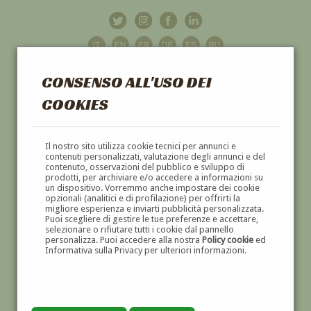
CONSENSO ALL'USO DEI
COOKIES
GALLERIA
D'ARTE
Il nostro sito utilizza cookie tecnici per annunci e
contenuti personalizzati, valutazione degli annunci e del
contenuto, osservazioni del pubblico e sviluppo di
DIPINTI E SCULTURE '800 E '900
prodotti, per archiviare e/o accedere a informazioni su
un dispositivo. Vorremmo anche impostare dei cookie
opzionali (analitici e di profilazione) per offrirti la
migliore esperienza e inviarti pubblicità personalizzata.
Puoi scegliere di gestire le tue preferenze e accettare,
selezionare o rifiutare tutti i cookie dal pannello
personalizza. Puoi accedere alla nostra
Policy cookie
ed
Informativa sulla Privacy per ulteriori informazioni.