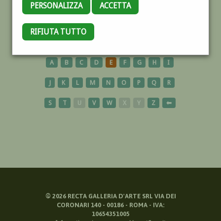
PERSONALIZZA
ACCETTA
ARNO
RIFIUTA TUTTO
A
B
C
D
E
F
G
H
I
J
K
L
M
N
O
P
Q
R
S
T
U
V
W
X
Y
Z
⬅
©
2026
RECTA GALLERIA D'ARTE SRL VIA DEI
CORONARI 140 - 00186 - ROMA - IVA:
10654351005