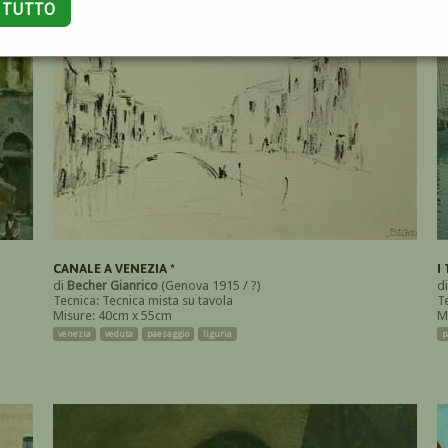
A TUTTO
CANALE A VENEZIA *
I
di
Becher Gianrico
(Genova 1915 / ?)
d
Tecnica: Tecnica mista su tavola
T
Misure: 40cm x 55cm
M
venezia
veduta
paesaggio
liguria
p