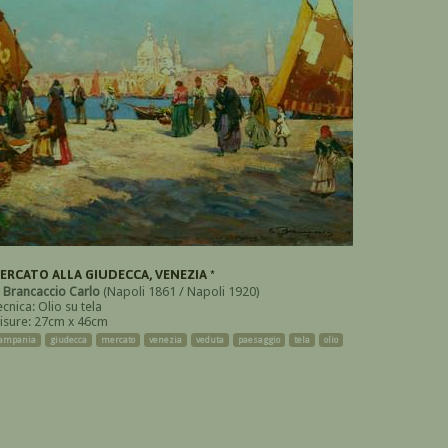
ERCATO ALLA GIUDECCA, VENEZIA *
i
Brancaccio Carlo
(Napoli 1861 / Napoli 1920)
cnica: Olio su tela
isure: 27cm x 46cm
ampania
giudecca
mercato
venezia
veduta
paesaggio
tela
olio