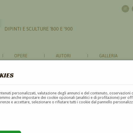
DIPINTI E SCULTURE '800 E '900
OPERE
AUTORI
GALLERIA
KIES
contenuti personalizzati, valutazione degli annunci e del contenuto, osservazioni 
mmo anche impostare dei cookie opzionali (analitici e di profilazione) per offrir
erenze e accettare, selezionare o rifiutare tutti i cookie dal pannello personali
G
H
I
J
K
L
M
N
O
P
Q
R
S
T
U