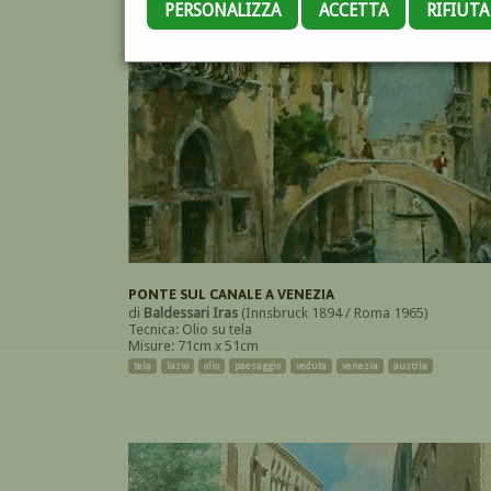
PERSONALIZZA
ACCETTA
RIFIUT
PONTE SUL CANALE A VENEZIA
di
Baldessari Iras
(Innsbruck 1894 / Roma 1965)
Tecnica: Olio su tela
Misure: 71cm x 51cm
tela
lazio
olio
paesaggio
veduta
venezia
austria