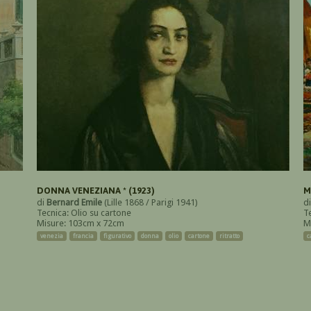
DONNA VENEZIANA * (1923)
M
di
Bernard Emile
(Lille 1868 / Parigi 1941)
d
Tecnica: Olio su cartone
Te
Misure: 103cm x 72cm
M
venezia
francia
figurativo
donna
olio
cartone
ritratto
c