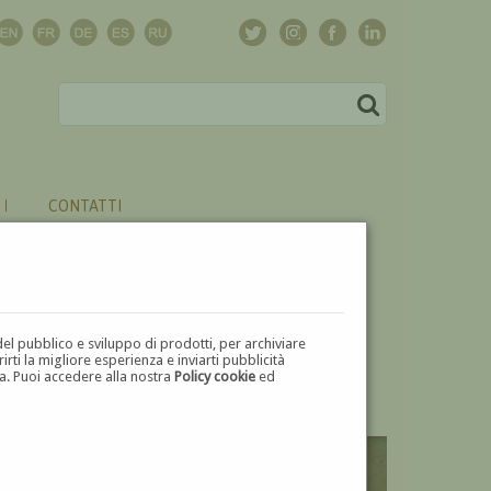
CONTATTI
del pubblico e sviluppo di prodotti, per archiviare
ti la migliore esperienza e inviarti pubblicità
zza. Puoi accedere alla nostra
Policy cookie
ed
V
W
X
Y
Z
⬅