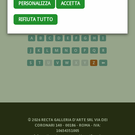
PERSONALIZZA
ACCETTA
TUNISIA
RIFIUTA TUTTO
A
B
C
D
E
F
G
H
I
J
K
L
M
N
O
P
Q
R
S
T
U
V
W
X
Y
Z
⬅
©
2026
RECTA GALLERIA D'ARTE SRL VIA DEI
CORONARI 140 - 00186 - ROMA - IVA:
10654351005