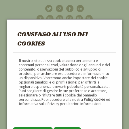
CONSENSO ALL'USO DEI
COOKIES
GALLERIA
D'ARTE
Il nostro sito utilizza cookie tecnici per annunci e
contenuti personalizzati, valutazione degli annunci e del
contenuto, osservazioni del pubblico e sviluppo di
DIPINTI E SCULTURE '800 E '900
prodotti, per archiviare e/o accedere a informazioni su
un dispositivo. Vorremmo anche impostare dei cookie
opzionali (analitici e di profilazione) per offrirti la
migliore esperienza e inviarti pubblicità personalizzata.
Puoi scegliere di gestire le tue preferenze e accettare,
selezionare o rifiutare tutti i cookie dal pannello
personalizza. Puoi accedere alla nostra
Policy cookie
ed
Informativa sulla Privacy per ulteriori informazioni.