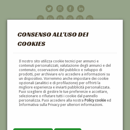
CONSENSO ALL'USO DEI
COOKIES
GALLERIA
D'ARTE
Il nostro sito utilizza cookie tecnici per annunci e
contenuti personalizzati, valutazione degli annunci e del
contenuto, osservazioni del pubblico e sviluppo di
DIPINTI E SCULTURE '800 E '900
prodotti, per archiviare e/o accedere a informazioni su
un dispositivo. Vorremmo anche impostare dei cookie
opzionali (analitici e di profilazione) per offrirti la
migliore esperienza e inviarti pubblicità personalizzata.
Puoi scegliere di gestire le tue preferenze e accettare,
selezionare o rifiutare tutti i cookie dal pannello
personalizza. Puoi accedere alla nostra
Policy cookie
ed
Informativa sulla Privacy per ulteriori informazioni.