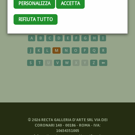
PERSONALIZZA
ACCETTA
TUNISIA
RIFIUTA TUTTO
A
B
C
D
E
F
G
H
I
J
K
L
M
N
O
P
Q
R
S
T
U
V
W
X
Y
Z
⬅
©
2026
RECTA GALLERIA D'ARTE SRL VIA DEI
CORONARI 140 - 00186 - ROMA - IVA:
10654351005