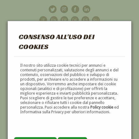
CONSENSO ALL'USO DEI
COOKIES
GALLERIA
D'ARTE
Il nostro sito utilizza cookie tecnici per annunci e
contenuti personalizzati, valutazione degli annunci e del
contenuto, osservazioni del pubblico e sviluppo di
DIPINTI E SCULTURE '800 E '900
prodotti, per archiviare e/o accedere a informazioni su
un dispositivo. Vorremmo anche impostare dei cookie
opzionali (analitici e di profilazione) per offrirti la
migliore esperienza e inviarti pubblicità personalizzata.
Puoi scegliere di gestire le tue preferenze e accettare,
selezionare o rifiutare tutti i cookie dal pannello
personalizza. Puoi accedere alla nostra
Policy cookie
ed
Informativa sulla Privacy per ulteriori informazioni.