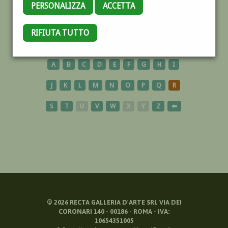
PERSONALIZZA
ACCETTA
TUNISIA
RIFIUTA TUTTO
A
B
C
D
E
F
G
H
I
J
K
L
M
N
O
P
Q
R
S
T
U
V
W
X
Y
Z
⬅
©
2026
RECTA GALLERIA D'ARTE SRL VIA DEI
CORONARI 140 - 00186 - ROMA - IVA:
10654351005