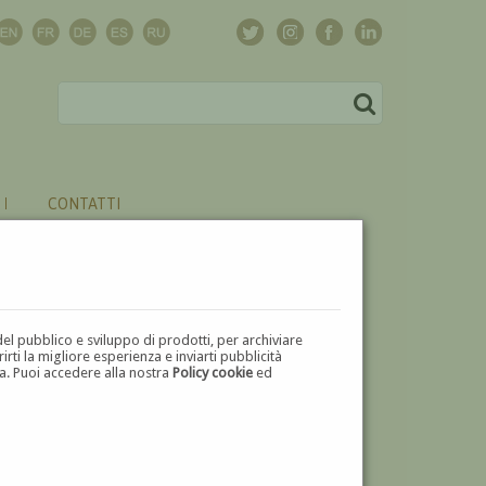
CONTATTI
del pubblico e sviluppo di prodotti, per archiviare
ti la migliore esperienza e inviarti pubblicità
zza. Puoi accedere alla nostra
Policy cookie
ed
V
W
X
Y
Z
⬅