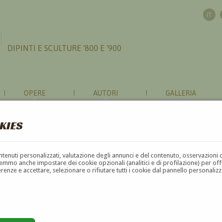
DIPINTI E SCULTURE '800 E '900
OPERE
AUTORI
GALLERIA
KIES
contenuti personalizzati, valutazione degli annunci e del contenuto, osservazioni 
mmo anche impostare dei cookie opzionali (analitici e di profilazione) per offrir
erenze e accettare, selezionare o rifiutare tutti i cookie dal pannello personali
G
H
I
J
K
L
M
N
O
P
Q
R
S
T
U