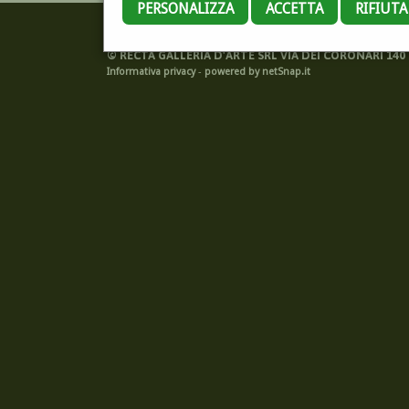
PERSONALIZZA
ACCETTA
RIFIUT
©
RECTA GALLERIA D'ARTE SRL VIA DEI CORONARI 140 -
Informativa privacy
-
powered by netSnap.it