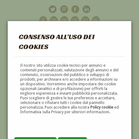
CONSENSO ALL'USO DEI
COOKIES
GALLERIA
D'ARTE
Il nostro sito utilizza cookie tecnici per annunci e
contenuti personalizzati, valutazione degli annunci e del
contenuto, osservazioni del pubblico e sviluppo di
DIPINTI E SCULTURE '800 E '900
prodotti, per archiviare e/o accedere a informazioni su
un dispositivo. Vorremmo anche impostare dei cookie
opzionali (analitici e di profilazione) per offrirti la
migliore esperienza e inviarti pubblicità personalizzata.
Puoi scegliere di gestire le tue preferenze e accettare,
selezionare o rifiutare tutti i cookie dal pannello
personalizza. Puoi accedere alla nostra
Policy cookie
ed
Informativa sulla Privacy per ulteriori informazioni.