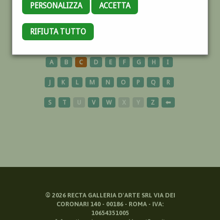
PERSONALIZZA
ACCETTA
SARDEGNA
RIFIUTA TUTTO
A
B
C
D
E
F
G
H
I
J
K
L
M
N
O
P
Q
R
S
T
U
V
W
X
Y
Z
⬅
©
2026
RECTA GALLERIA D'ARTE SRL VIA DEI
CORONARI 140 - 00186 - ROMA - IVA:
10654351005