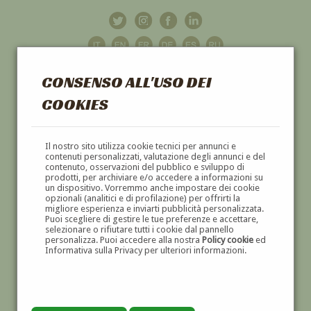
CONSENSO ALL'USO DEI
COOKIES
GALLERIA
D'ARTE
Il nostro sito utilizza cookie tecnici per annunci e
contenuti personalizzati, valutazione degli annunci e del
contenuto, osservazioni del pubblico e sviluppo di
DIPINTI E SCULTURE '800 E '900
prodotti, per archiviare e/o accedere a informazioni su
un dispositivo. Vorremmo anche impostare dei cookie
opzionali (analitici e di profilazione) per offrirti la
migliore esperienza e inviarti pubblicità personalizzata.
Puoi scegliere di gestire le tue preferenze e accettare,
selezionare o rifiutare tutti i cookie dal pannello
personalizza. Puoi accedere alla nostra
Policy cookie
ed
Informativa sulla Privacy per ulteriori informazioni.