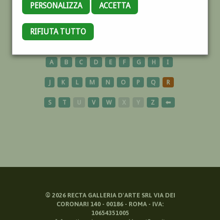
PERSONALIZZA
ACCETTA
SARDEGNA
RIFIUTA TUTTO
A
B
C
D
E
F
G
H
I
J
K
L
M
N
O
P
Q
R
S
T
U
V
W
X
Y
Z
⬅
©
2026
RECTA GALLERIA D'ARTE SRL VIA DEI
CORONARI 140 - 00186 - ROMA - IVA:
10654351005