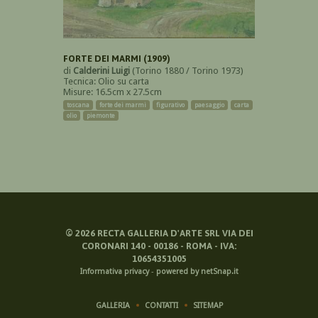
FORTE DEI MARMI (1909)
di
Calderini Luigi
(Torino 1880 / Torino 1973)
Tecnica: Olio su carta
Misure: 16.5cm x 27.5cm
toscana
forte dei marmi
figurativo
paesaggio
carta
olio
piemonte
©
2026
RECTA GALLERIA D'ARTE SRL VIA DEI
CORONARI 140 - 00186 - ROMA - IVA:
10654351005
Informativa privacy
-
powered by netSnap.it
GALLERIA
CONTATTI
SITEMAP