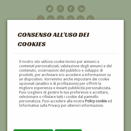
CONSENSO ALL'USO DEI
COOKIES
GALLERIA
D'ARTE
Il nostro sito utilizza cookie tecnici per annunci e
contenuti personalizzati, valutazione degli annunci e del
contenuto, osservazioni del pubblico e sviluppo di
DIPINTI E SCULTURE '800 E '900
prodotti, per archiviare e/o accedere a informazioni su
un dispositivo. Vorremmo anche impostare dei cookie
opzionali (analitici e di profilazione) per offrirti la
migliore esperienza e inviarti pubblicità personalizzata.
Puoi scegliere di gestire le tue preferenze e accettare,
selezionare o rifiutare tutti i cookie dal pannello
personalizza. Puoi accedere alla nostra
Policy cookie
ed
Informativa sulla Privacy per ulteriori informazioni.