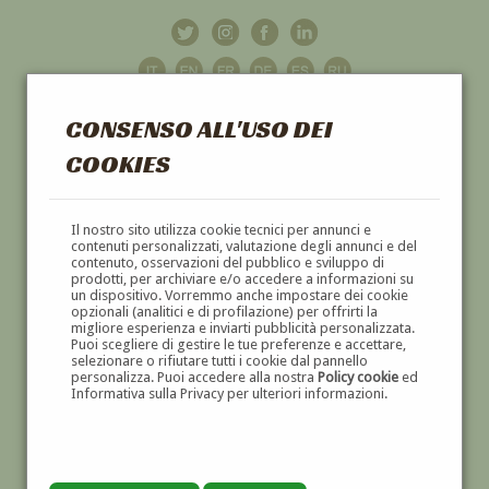
CONSENSO ALL'USO DEI
COOKIES
GALLERIA
D'ARTE
Il nostro sito utilizza cookie tecnici per annunci e
contenuti personalizzati, valutazione degli annunci e del
contenuto, osservazioni del pubblico e sviluppo di
DIPINTI E SCULTURE '800 E '900
prodotti, per archiviare e/o accedere a informazioni su
un dispositivo. Vorremmo anche impostare dei cookie
opzionali (analitici e di profilazione) per offrirti la
migliore esperienza e inviarti pubblicità personalizzata.
Puoi scegliere di gestire le tue preferenze e accettare,
selezionare o rifiutare tutti i cookie dal pannello
personalizza. Puoi accedere alla nostra
Policy cookie
ed
Informativa sulla Privacy per ulteriori informazioni.