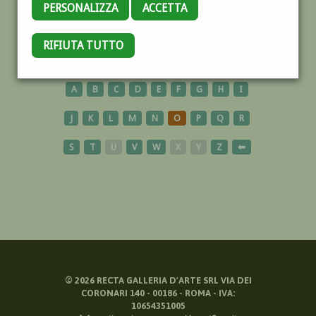
PERSONALIZZA
ACCETTA
ARAGONESE
RIFIUTA TUTTO
A
B
C
D
E
F
G
H
I
J
K
L
M
N
O
P
Q
R
S
T
U
V
W
X
Y
Z
⬅
©
2026
RECTA GALLERIA D'ARTE SRL VIA DEI
CORONARI 140 - 00186 - ROMA - IVA:
10654351005