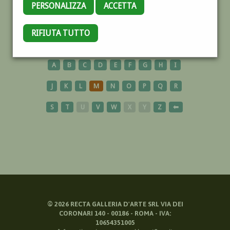
PERSONALIZZA
ACCETTA
ARAGONESE
RIFIUTA TUTTO
A
B
C
D
E
F
G
H
I
J
K
L
M
N
O
P
Q
R
S
T
U
V
W
X
Y
Z
⬅
©
2026
RECTA GALLERIA D'ARTE SRL VIA DEI
CORONARI 140 - 00186 - ROMA - IVA:
10654351005