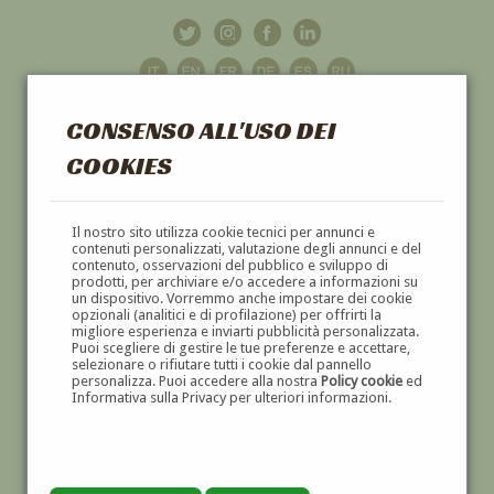
CONSENSO ALL'USO DEI
COOKIES
GALLERIA
D'ARTE
Il nostro sito utilizza cookie tecnici per annunci e
contenuti personalizzati, valutazione degli annunci e del
contenuto, osservazioni del pubblico e sviluppo di
DIPINTI E SCULTURE '800 E '900
prodotti, per archiviare e/o accedere a informazioni su
un dispositivo. Vorremmo anche impostare dei cookie
opzionali (analitici e di profilazione) per offrirti la
migliore esperienza e inviarti pubblicità personalizzata.
Puoi scegliere di gestire le tue preferenze e accettare,
selezionare o rifiutare tutti i cookie dal pannello
personalizza. Puoi accedere alla nostra
Policy cookie
ed
Informativa sulla Privacy per ulteriori informazioni.