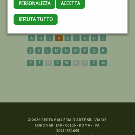
PERSONALIZZA
ACCETTA
ARAGONESE
RIFIUTA TUTTO
A
B
C
D
E
F
G
H
I
J
K
L
M
N
O
P
Q
R
S
T
U
V
W
X
Y
Z
⬅
©
2026
RECTA GALLERIA D'ARTE SRL VIA DEI
CORONARI 140 - 00186 - ROMA - IVA:
10654351005