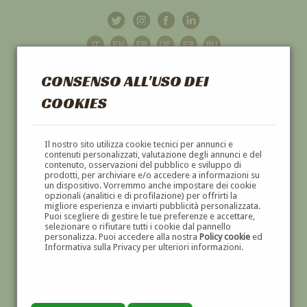
CONSENSO ALL'USO DEI
COOKIES
GALLERIA
D'ARTE
Il nostro sito utilizza cookie tecnici per annunci e
contenuti personalizzati, valutazione degli annunci e del
contenuto, osservazioni del pubblico e sviluppo di
DIPINTI E SCULTURE '800 E '900
prodotti, per archiviare e/o accedere a informazioni su
un dispositivo. Vorremmo anche impostare dei cookie
opzionali (analitici e di profilazione) per offrirti la
migliore esperienza e inviarti pubblicità personalizzata.
Puoi scegliere di gestire le tue preferenze e accettare,
selezionare o rifiutare tutti i cookie dal pannello
personalizza. Puoi accedere alla nostra
Policy cookie
ed
Informativa sulla Privacy per ulteriori informazioni.