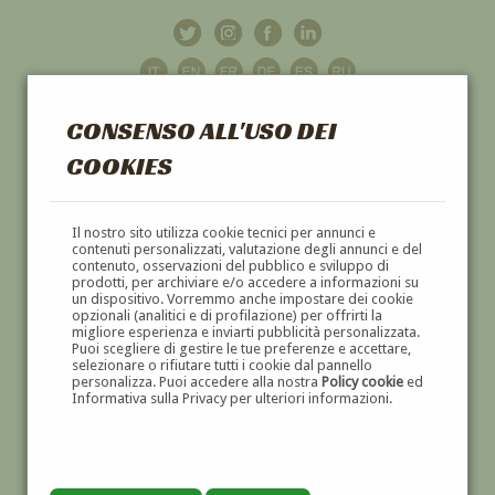
CONSENSO ALL'USO DEI
COOKIES
GALLERIA
D'ARTE
Il nostro sito utilizza cookie tecnici per annunci e
contenuti personalizzati, valutazione degli annunci e del
contenuto, osservazioni del pubblico e sviluppo di
DIPINTI E SCULTURE '800 E '900
prodotti, per archiviare e/o accedere a informazioni su
un dispositivo. Vorremmo anche impostare dei cookie
opzionali (analitici e di profilazione) per offrirti la
migliore esperienza e inviarti pubblicità personalizzata.
Puoi scegliere di gestire le tue preferenze e accettare,
selezionare o rifiutare tutti i cookie dal pannello
personalizza. Puoi accedere alla nostra
Policy cookie
ed
Informativa sulla Privacy per ulteriori informazioni.