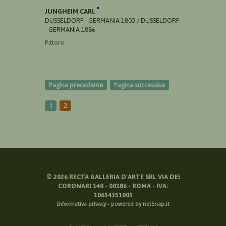
JUNGHEIM CARL
DUSSELDORF - GERMANIA 1803 / DUSSELDORF
- GERMANIA 1886
Pittore
Pagina precedente
Pagina successiva
1
2
©
2026
RECTA GALLERIA D'ARTE SRL VIA DEI
CORONARI 140 - 00186 - ROMA - IVA:
10654351005
Informativa privacy
-
powered by netSnap.it