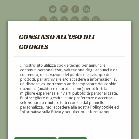
CONSENSO ALL'USO DEI
COOKIES
GALLERIA
D'ARTE
Il nostro sito utilizza cookie tecnici per annunci e
contenuti personalizzati, valutazione degli annunci e del
contenuto, osservazioni del pubblico e sviluppo di
DIPINTI E SCULTURE '800 E '900
prodotti, per archiviare e/o accedere a informazioni su
un dispositivo. Vorremmo anche impostare dei cookie
opzionali (analitici e di profilazione) per offrirti la
migliore esperienza e inviarti pubblicità personalizzata.
Puoi scegliere di gestire le tue preferenze e accettare,
selezionare o rifiutare tutti i cookie dal pannello
personalizza. Puoi accedere alla nostra
Policy cookie
ed
Informativa sulla Privacy per ulteriori informazioni.