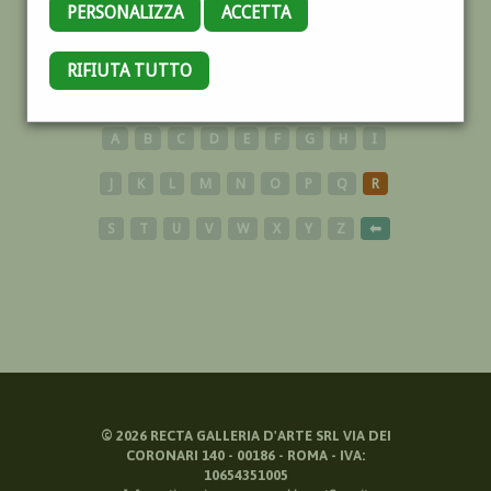
PERSONALIZZA
ACCETTA
RIFIUTA TUTTO
NUOVE PROPOSTE
A
B
C
D
E
F
G
H
I
J
K
L
M
N
O
P
Q
R
S
T
U
V
W
X
Y
Z
⬅
©
2026
RECTA GALLERIA D'ARTE SRL VIA DEI
CORONARI 140 - 00186 - ROMA - IVA:
10654351005