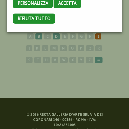
PERSONALIZZA
ACCETTA
RIFIUTA TUTTO
NUOVE PROPOSTE
A
B
C
D
E
F
G
H
I
J
K
L
M
N
O
P
Q
R
S
T
U
V
W
X
Y
Z
⬅
©
2026
RECTA GALLERIA D'ARTE SRL VIA DEI
CORONARI 140 - 00186 - ROMA - IVA:
10654351005