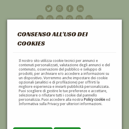
CONSENSO ALL'USO DEI
COOKIES
GALLERIA
D'ARTE
Il nostro sito utilizza cookie tecnici per annunci e
contenuti personalizzati, valutazione degli annunci e del
contenuto, osservazioni del pubblico e sviluppo di
DIPINTI E SCULTURE '800 E '900
prodotti, per archiviare e/o accedere a informazioni su
un dispositivo. Vorremmo anche impostare dei cookie
opzionali (analitici e di profilazione) per offrirti la
migliore esperienza e inviarti pubblicità personalizzata.
Puoi scegliere di gestire le tue preferenze e accettare,
selezionare o rifiutare tutti i cookie dal pannello
personalizza. Puoi accedere alla nostra
Policy cookie
ed
Informativa sulla Privacy per ulteriori informazioni.