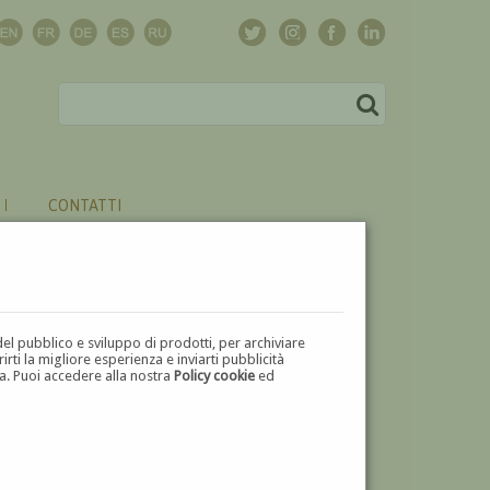
CONTATTI
del pubblico e sviluppo di prodotti, per archiviare
ti la migliore esperienza e inviarti pubblicità
zza. Puoi accedere alla nostra
Policy cookie
ed
V
W
X
Y
Z
⬅