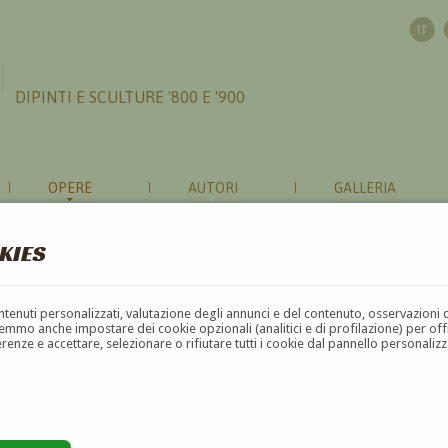
DIPINTI E SCULTURE '800 E '900
OPERE
AUTORI
GALLERIA
KIES
contenuti personalizzati, valutazione degli annunci e del contenuto, osservazioni 
mmo anche impostare dei cookie opzionali (analitici e di profilazione) per offrir
erenze e accettare, selezionare o rifiutare tutti i cookie dal pannello personali
G
H
I
J
K
L
M
N
O
P
Q
R
S
T
U