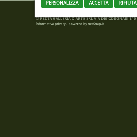
PERSONALIZZA
ACCETTA
RIFIUT
©
RECTA GALLERIA D'ARTE SRL VIA DEI CORONARI 140 -
Informativa privacy
-
powered by netSnap.it