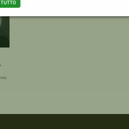
A TUTTO
A
ista,