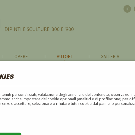
DIPINTI E SCULTURE '800 E '900
OPERE
AUTORI
GALLERIA
KIES
contenuti personalizzati, valutazione degli annunci e del contenuto, osservazioni 
mmo anche impostare dei cookie opzionali (analitici e di profilazione) per offrir
erenze e accettare, selezionare o rifiutare tutti i cookie dal pannello personali
G
H
I
J
K
L
M
N
O
P
Q
R
S
T
U