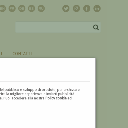
CONTATTI
del pubblico e sviluppo di prodotti, per archiviare
ti la migliore esperienza e inviarti pubblicità
zza. Puoi accedere alla nostra
Policy cookie
ed
V
W
X
Y
Z
⬅