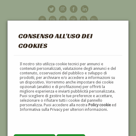
CONSENSO ALL'USO DEI
COOKIES
GALLERIA
D'ARTE
Il nostro sito utilizza cookie tecnici per annunci e
contenuti personalizzati, valutazione degli annunci e del
contenuto, osservazioni del pubblico e sviluppo di
DIPINTI E SCULTURE '800 E '900
prodotti, per archiviare e/o accedere a informazioni su
un dispositivo. Vorremmo anche impostare dei cookie
opzionali (analitici e di profilazione) per offrirti la
migliore esperienza e inviarti pubblicità personalizzata.
Puoi scegliere di gestire le tue preferenze e accettare,
selezionare o rifiutare tutti i cookie dal pannello
personalizza. Puoi accedere alla nostra
Policy cookie
ed
Informativa sulla Privacy per ulteriori informazioni.