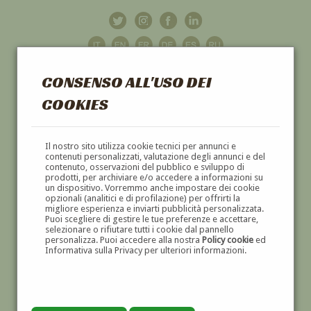
CONSENSO ALL'USO DEI
COOKIES
GALLERIA
D'ARTE
Il nostro sito utilizza cookie tecnici per annunci e
contenuti personalizzati, valutazione degli annunci e del
contenuto, osservazioni del pubblico e sviluppo di
DIPINTI E SCULTURE '800 E '900
prodotti, per archiviare e/o accedere a informazioni su
un dispositivo. Vorremmo anche impostare dei cookie
opzionali (analitici e di profilazione) per offrirti la
migliore esperienza e inviarti pubblicità personalizzata.
Puoi scegliere di gestire le tue preferenze e accettare,
selezionare o rifiutare tutti i cookie dal pannello
personalizza. Puoi accedere alla nostra
Policy cookie
ed
Informativa sulla Privacy per ulteriori informazioni.