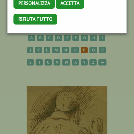
PERSONALIZZA
ACCETTA
RIFIUTA TUTTO
AUTORI
A
B
C
D
E
F
G
H
I
J
K
L
M
N
O
P
Q
R
S
T
U
V
W
X
Y
Z
⬅