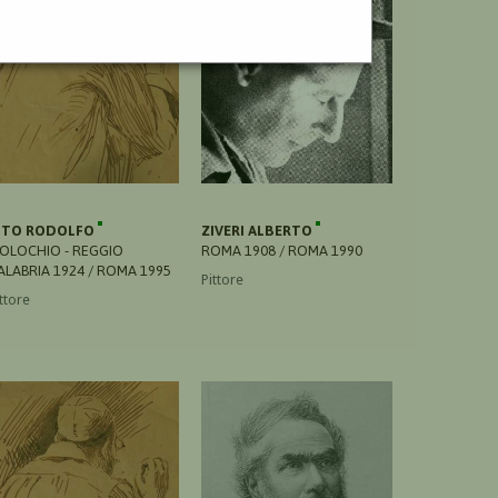
ITO RODOLFO
ZIVERI ALBERTO
OLOCHIO - REGGIO
ROMA 1908 / ROMA 1990
ALABRIA 1924 / ROMA 1995
Pittore
ttore