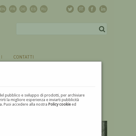
CONTATTI
del pubblico e sviluppo di prodotti, per archiviare
ti la migliore esperienza e inviarti pubblicità
zza. Puoi accedere alla nostra
Policy cookie
ed
V
W
X
Y
Z
⬅