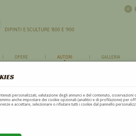
DIPINTI E SCULTURE '800 E '900
OPERE
AUTORI
GALLERIA
KIES
contenuti personalizzati, valutazione degli annunci e del contenuto, osservazioni 
mmo anche impostare dei cookie opzionali (analitici e di profilazione) per offrir
erenze e accettare, selezionare o rifiutare tutti i cookie dal pannello personali
G
H
I
J
K
L
M
N
O
P
Q
R
S
T
U