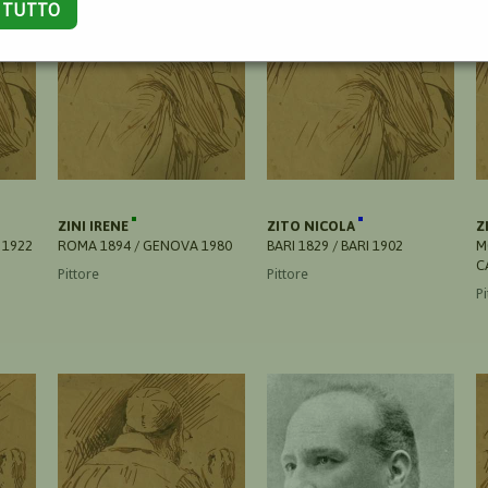
A TUTTO
ZINI IRENE
ZITO NICOLA
Z
 1922
ROMA 1894 / GENOVA 1980
BARI 1829 / BARI 1902
M
C
Pittore
Pittore
Pi