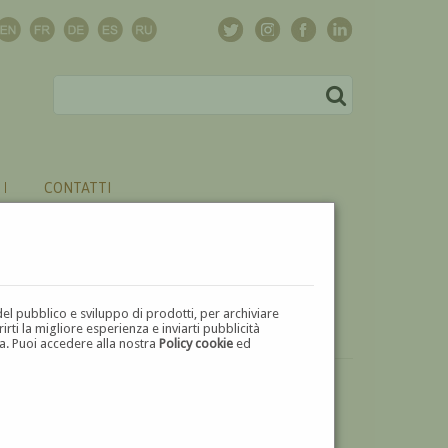
CONTATTI
del pubblico e sviluppo di prodotti, per archiviare
ti la migliore esperienza e inviarti pubblicità
zza. Puoi accedere alla nostra
Policy cookie
ed
VUOI
VENDERE
UN'OPERA DI CARLO ZINELLI?