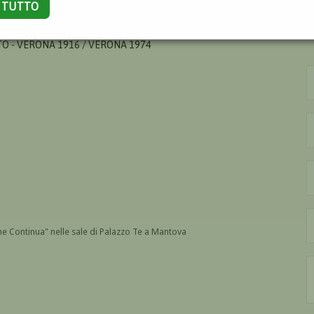
A TUTTO
O - VERONA 1916 / VERONA 1974
ne Continua" nelle sale
di Palazzo Te a Mantova