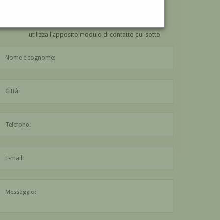
VUOI
COMPRARE
UN'OPERA DI CARLO ZINELLI?
utilizza l'apposito modulo di contatto qui sotto
Il nome è obbligatorio
La città è obbligatoria
L'indirizzo mail non è valido
Il messaggio è obbligatorio