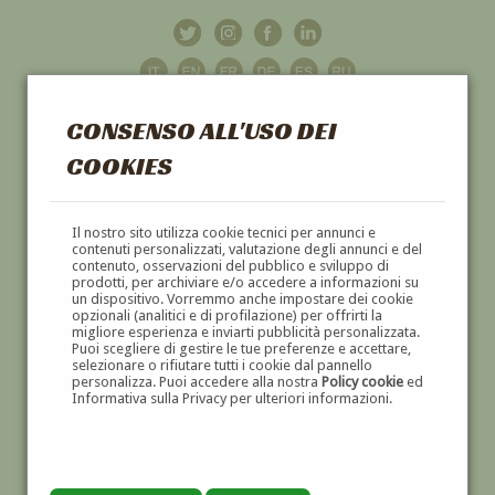
CONSENSO ALL'USO DEI
COOKIES
GALLERIA
D'ARTE
Il nostro sito utilizza cookie tecnici per annunci e
contenuti personalizzati, valutazione degli annunci e del
contenuto, osservazioni del pubblico e sviluppo di
DIPINTI E SCULTURE '800 E '900
prodotti, per archiviare e/o accedere a informazioni su
un dispositivo. Vorremmo anche impostare dei cookie
opzionali (analitici e di profilazione) per offrirti la
migliore esperienza e inviarti pubblicità personalizzata.
Puoi scegliere di gestire le tue preferenze e accettare,
selezionare o rifiutare tutti i cookie dal pannello
personalizza. Puoi accedere alla nostra
Policy cookie
ed
Informativa sulla Privacy per ulteriori informazioni.