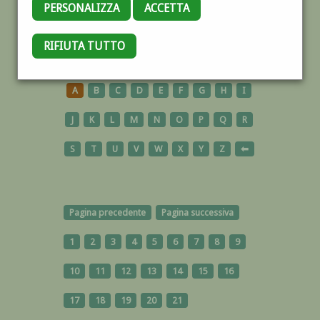
PERSONALIZZA
ACCETTA
RIFIUTA TUTTO
AUTORI
A
B
C
D
E
F
G
H
I
J
K
L
M
N
O
P
Q
R
S
T
U
V
W
X
Y
Z
⬅
Pagina precedente
Pagina successiva
1
2
3
4
5
6
7
8
9
10
11
12
13
14
15
16
17
18
19
20
21