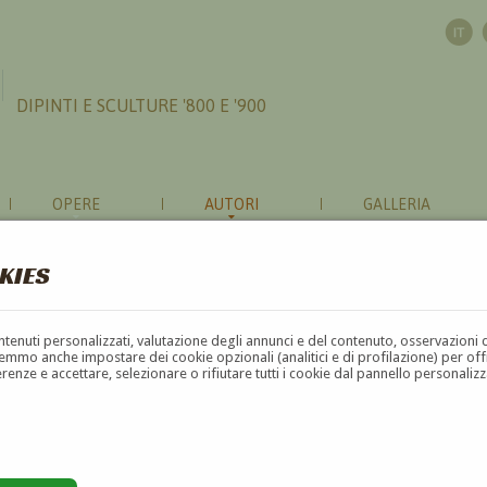
DIPINTI E SCULTURE '800 E '900
OPERE
AUTORI
GALLERIA
KIES
contenuti personalizzati, valutazione degli annunci e del contenuto, osservazioni 
mmo anche impostare dei cookie opzionali (analitici e di profilazione) per offrir
erenze e accettare, selezionare o rifiutare tutti i cookie dal pannello personali
G
H
I
J
K
L
M
N
O
P
Q
R
S
T
U