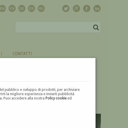
CONTATTI
del pubblico e sviluppo di prodotti, per archiviare
ti la migliore esperienza e inviarti pubblicità
zza. Puoi accedere alla nostra
Policy cookie
ed
V
W
X
Y
Z
⬅