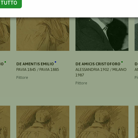
A TUTTO
IO
DE AMENTIS EMILIO
DE AMICIS CRISTOFORO
D
PAVIA 1845 / PAVIA 1885
ALESSANDRIA 1902 / MILANO
A
1987
Pittore
Pi
Pittore