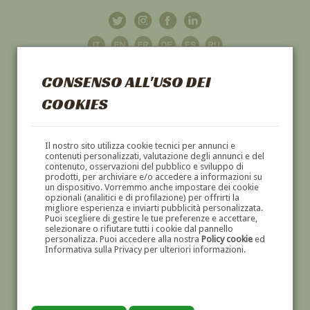
CONSENSO ALL'USO DEI
COOKIES
GALLERIA
D'ARTE
Il nostro sito utilizza cookie tecnici per annunci e
contenuti personalizzati, valutazione degli annunci e del
contenuto, osservazioni del pubblico e sviluppo di
DIPINTI E SCULTURE '800 E '900
prodotti, per archiviare e/o accedere a informazioni su
un dispositivo. Vorremmo anche impostare dei cookie
opzionali (analitici e di profilazione) per offrirti la
migliore esperienza e inviarti pubblicità personalizzata.
Puoi scegliere di gestire le tue preferenze e accettare,
selezionare o rifiutare tutti i cookie dal pannello
personalizza. Puoi accedere alla nostra
Policy cookie
ed
Informativa sulla Privacy per ulteriori informazioni.