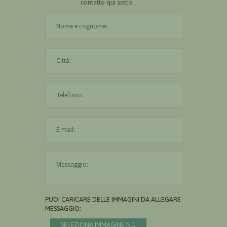
contatto qui sotto
Il nome è obbligatorio
La città è obbligatoria
L'indirizzo mail non è valido
Il messaggio è obbligatorio
PUOI CARICARE DELLE IMMAGINI DA ALLEGARE AL
MESSAGGIO:
SELEZIONA IMMAGINE N.1