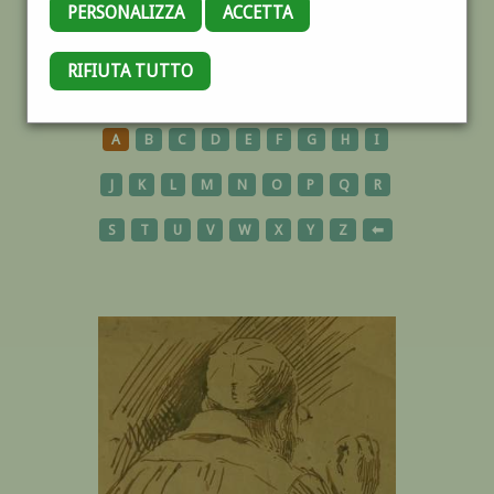
PERSONALIZZA
ACCETTA
RIFIUTA TUTTO
AUTORI
A
B
C
D
E
F
G
H
I
J
K
L
M
N
O
P
Q
R
S
T
U
V
W
X
Y
Z
⬅