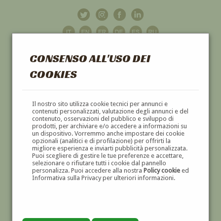
CONSENSO ALL'USO DEI
COOKIES
GALLERIA
D'ARTE
Il nostro sito utilizza cookie tecnici per annunci e
contenuti personalizzati, valutazione degli annunci e del
contenuto, osservazioni del pubblico e sviluppo di
DIPINTI E SCULTURE '800 E '900
prodotti, per archiviare e/o accedere a informazioni su
un dispositivo. Vorremmo anche impostare dei cookie
opzionali (analitici e di profilazione) per offrirti la
migliore esperienza e inviarti pubblicità personalizzata.
Puoi scegliere di gestire le tue preferenze e accettare,
selezionare o rifiutare tutti i cookie dal pannello
personalizza. Puoi accedere alla nostra
Policy cookie
ed
Informativa sulla Privacy per ulteriori informazioni.