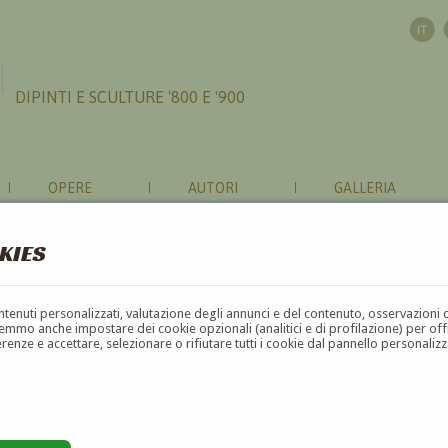
DIPINTI E SCULTURE '800 E '900
OPERE
AUTORI
GALLERIA
KIES
contenuti personalizzati, valutazione degli annunci e del contenuto, osservazioni 
mmo anche impostare dei cookie opzionali (analitici e di profilazione) per offrir
erenze e accettare, selezionare o rifiutare tutti i cookie dal pannello personali