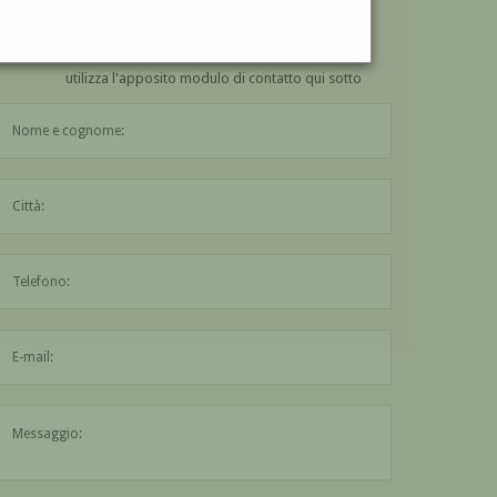
VUOI
COMPRARE
UN'OPERA DI LUIGI ARNAUD?
utilizza l'apposito modulo di contatto qui sotto
Il nome è obbligatorio
La città è obbligatoria
L'indirizzo mail non è valido
Il messaggio è obbligatorio