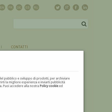
CONTATTI
del pubblico e sviluppo di prodotti, per archiviare
ti la migliore esperienza e inviarti pubblicità
zza. Puoi accedere alla nostra
Policy cookie
ed
VUOI
VENDERE
UN'OPERA DI LUIGI ARNAUD?