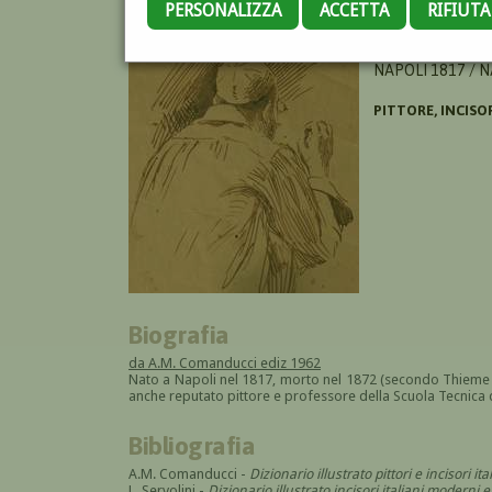
PERSONALIZZA
ACCETTA
RIFIUT
ARNAUD LUIGI
NAPOLI 1817 / N
PITTORE, INCISO
Biografia
da A.M. Comanducci ediz 1962
Nato a Napoli nel 1817, morto nel 1872 (secondo Thieme B
anche reputato pittore e professore della Scuola Tecnica 
Bibliografia
A.M. Comanducci -
Dizionario illustrato pittori e incisori 
L. Servolini -
Dizionario illustrato incisori italiani modern