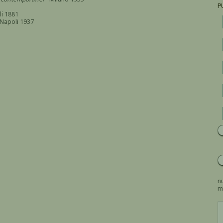
P
li 1881
 Napoli 1937
nu
m