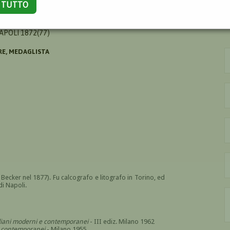
A TUTTO
APOLI 1872(77)
RE, MEDAGLISTA
ecker nel 1877). Fu calcografo e litografo in Torino, ed
di Napoli.
italiani moderni e contemporanei
- III ediz. Milano 1962
i e contemporanei
- Milano 1955