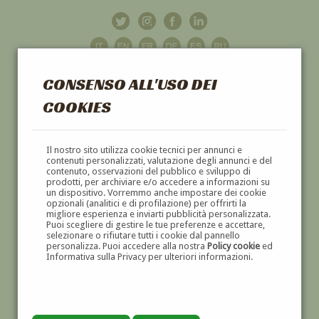
CONSENSO ALL'USO DEI
COOKIES
GALLERIA
D'ARTE
Il nostro sito utilizza cookie tecnici per annunci e
contenuti personalizzati, valutazione degli annunci e del
contenuto, osservazioni del pubblico e sviluppo di
DIPINTI E SCULTURE '800 E '900
prodotti, per archiviare e/o accedere a informazioni su
un dispositivo. Vorremmo anche impostare dei cookie
opzionali (analitici e di profilazione) per offrirti la
migliore esperienza e inviarti pubblicità personalizzata.
Puoi scegliere di gestire le tue preferenze e accettare,
selezionare o rifiutare tutti i cookie dal pannello
personalizza. Puoi accedere alla nostra
Policy cookie
ed
Informativa sulla Privacy per ulteriori informazioni.