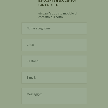
INNOCENTE (INNOCENZO)
CANTINOTTI?
utilizza l'apposito modulo di
contatto qui sotto
Il nome è obbligatorio
La città è obbligatoria
L'indirizzo mail non è valido
Il messaggio è obbligatorio