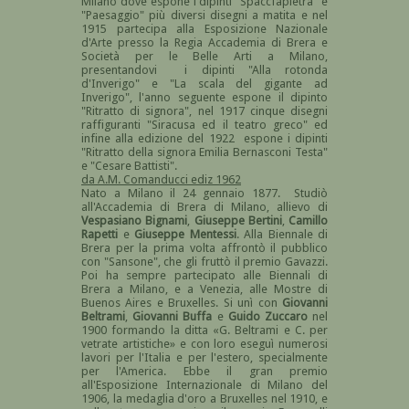
Milano dove espone i dipinti "Spaccfapietra" e
"Paesaggio" più diversi disegni a matita e nel
1915 partecipa alla Esposizione Nazionale
d'Arte presso la Regia Accademia di Brera e
Società per le Belle Arti a Milano,
presentandovi i dipinti "Alla rotonda
d'Inverigo" e "La scala del gigante ad
Inverigo", l'anno seguente espone il dipinto
"Ritratto di signora", nel 1917 cinque disegni
raffiguranti "Siracusa ed il teatro greco" ed
infine alla edizione del 1922 espone i dipinti
"Ritratto della signora Emilia Bernasconi Testa"
e "Cesare Battisti".
da A.M. Comanducci ediz 1962
Nato a Milano il 24 gennaio 1877. Studiò
all'Accademia di Brera di Milano, allievo di
Vespasiano Bignami
,
Giuseppe Bertini
,
Camillo
Rapetti
e
Giuseppe Mentessi
. Alla Biennale di
Brera per la prima volta affrontò il pubblico
con "Sansone", che gli fruttò il premio Gavazzi.
Poi ha sempre partecipato alle Biennali di
Brera a Milano, e a Venezia, alle Mostre di
Buenos Aires e Bruxelles. Si unì con
Giovanni
Beltrami
,
Giovanni Buffa
e
Guido Zuccaro
nel
1900 formando la ditta «G. Beltrami e C. per
vetrate artistiche» e con loro eseguì numerosi
lavori per l'Italia e per l'estero, specialmente
per l'America. Ebbe il gran premio
all'Esposizione Internazionale di Milano del
1906, la medaglia d'oro a Bruxelles nel 1910, e