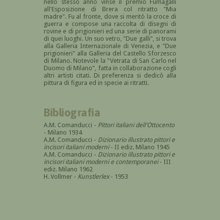
nello stesso anno vinse il premio Fumagalli
all'Esposizione di Brera col ritratto "Mia
madre". Fu al fronte, dove si meritò la croce di
guerra e compose una raccolta di disegni di
rovine e di prigionieri ed una serie di panorami
di quei luoghi. Un suo vetro, "Due galli", si trova
alla Galleria Internazionale di Venezia, e "Due
prigionieri" alla Galleria del Castello Sforzesco
di Milano. Notevole la "Vetrata di San Carlo nel
Duomo di Milano", fatta in collaborazione cogli
altri artisti citati. Di preferenza si dedicò alla
pittura di figura ed in specie ai ritratti.
Bibliografia
A.M. Comanducci -
Pittori italiani dell'Ottocento
- Milano 1934
A.M. Comanducci -
Dizionario illustrato pittori e
incisori italiani moderni
- II ediz. Milano 1945
A.M. Comanducci -
Dizionario illustrato pittori e
incisori italiani moderni e contemporanei
- III
ediz. Milano 1962
H. Vollmer -
Kunstlerlex
- 1953