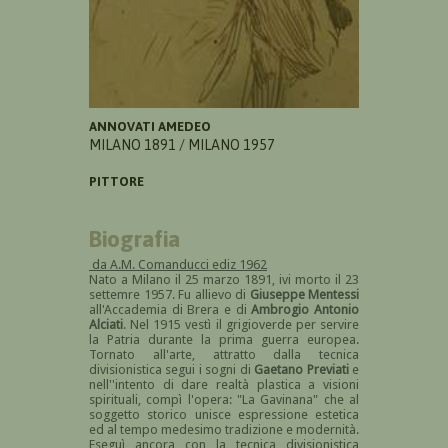
ANNOVATI AMEDEO
MILANO 1891 / MILANO 1957
PITTORE
Biografia
da A.M. Comanducci ediz 1962
Nato a Milano il 25 marzo 1891, ivi morto il 23
settemre 1957. Fu allievo di
Giuseppe Mentessi
all'Accademia di Brera e di
Ambrogio Antonio
Alciati
. Nel 1915 vestì il grigioverde per servire
la Patria durante la prima guerra europea.
Tornato all'arte, attratto dalla tecnica
divisionistica segui i sogni di
Gaetano Previati
e
nell''intento di dare realtà plastica a visioni
spirituali, compì l'opera: "La Gavinana" che al
soggetto storico unisce espressione estetica
ed al tempo medesimo tradizione e modernità.
Eseguì ancora con la tecnica divisionistica