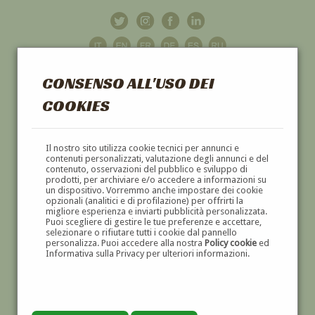
CONSENSO ALL'USO DEI
COOKIES
GALLERIA
D'ARTE
Il nostro sito utilizza cookie tecnici per annunci e
contenuti personalizzati, valutazione degli annunci e del
contenuto, osservazioni del pubblico e sviluppo di
DIPINTI E SCULTURE '800 E '900
prodotti, per archiviare e/o accedere a informazioni su
un dispositivo. Vorremmo anche impostare dei cookie
opzionali (analitici e di profilazione) per offrirti la
migliore esperienza e inviarti pubblicità personalizzata.
Puoi scegliere di gestire le tue preferenze e accettare,
selezionare o rifiutare tutti i cookie dal pannello
personalizza. Puoi accedere alla nostra
Policy cookie
ed
Informativa sulla Privacy per ulteriori informazioni.