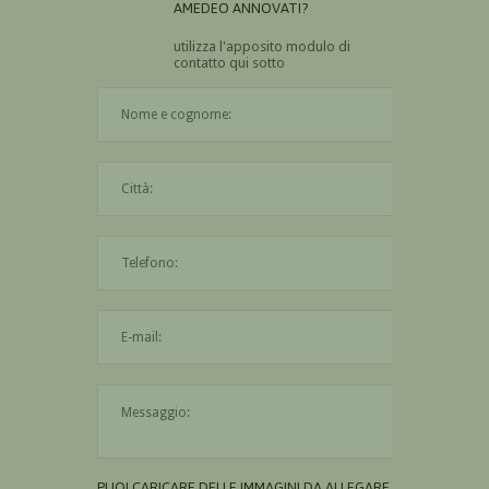
AMEDEO ANNOVATI?
utilizza l'apposito modulo di
contatto qui sotto
Il nome è obbligatorio
La città è obbligatoria
L'indirizzo mail non è valido
Il messaggio è obbligatorio
PUOI CARICARE DELLE IMMAGINI DA ALLEGARE AL