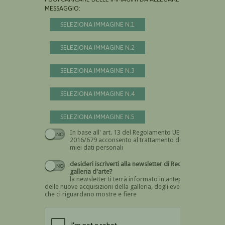
MESSAGGIO:
SELEZIONA IMMAGINE N.1
SELEZIONA IMMAGINE N.2
SELEZIONA IMMAGINE N.3
SELEZIONA IMMAGINE N.4
SELEZIONA IMMAGINE N.5
In base all' art. 13 del Regolamento UE n.
Devi dare il consenso
2016/679 acconsento al trattamento dei
miei dati personali
desideri iscriverti alla newsletter di Recta
galleria d'arte?
la newsletter ti terrà informato in anteprima
delle nuove acquisizioni della galleria, degli eventi
che ci riguardano mostre e fiere
Devi confermare di essere umano