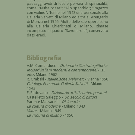
paesaggi avidi di luce e pervasi di spiritualità,
come: "Nube rossa"; "Allo specchio"; "Ragazzo
con violino". Tenne nel 1942 una personale alla
Galleria Salvetti di Milano ed altra all'Arengario
di Monza nel 1946. Molte delle sue opere sono
alla Galleria Chierichetti di Milano. Rimase
incompiuto il quadro "Savonarola", conservato
dagli eredi.
Bibliografia
A.M. Comanducci -
Dizionario illustrato pittori e
incisori italiani moderni e contemporanei
- III
ediz. Milano 1962
R. Grabski -
Italienische Maler etc
- Vienna 1950
Catalogo Personale Galleria Salvetti
- Milano
1942
E. Padovano -
Dizionario artisti contemporanei
Castelletto Saleggio -
Un secolo di pittura
Parente Massarelli -
Dizionario
La cultura moderna
- Milano 1943
Viator
- Milano 1949
La Tribuna di Milano
- 1950