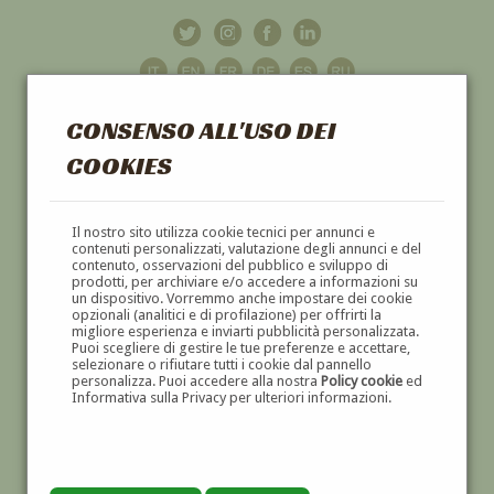
CONSENSO ALL'USO DEI
COOKIES
GALLERIA
D'ARTE
Il nostro sito utilizza cookie tecnici per annunci e
contenuti personalizzati, valutazione degli annunci e del
contenuto, osservazioni del pubblico e sviluppo di
DIPINTI E SCULTURE '800 E '900
prodotti, per archiviare e/o accedere a informazioni su
un dispositivo. Vorremmo anche impostare dei cookie
opzionali (analitici e di profilazione) per offrirti la
migliore esperienza e inviarti pubblicità personalizzata.
Puoi scegliere di gestire le tue preferenze e accettare,
selezionare o rifiutare tutti i cookie dal pannello
personalizza. Puoi accedere alla nostra
Policy cookie
ed
Informativa sulla Privacy per ulteriori informazioni.