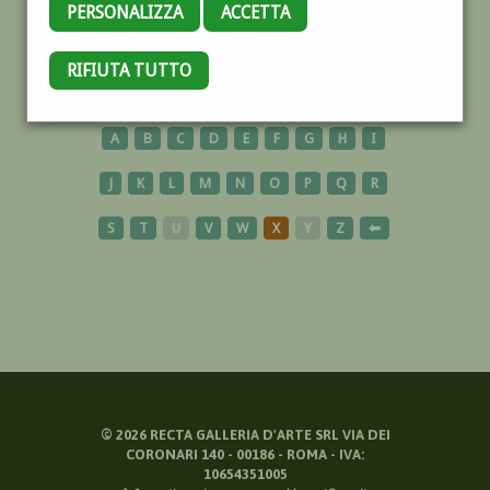
PERSONALIZZA
ACCETTA
VESUVIO
RIFIUTA TUTTO
A
B
C
D
E
F
G
H
I
J
K
L
M
N
O
P
Q
R
S
T
U
V
W
X
Y
Z
⬅
©
2026
RECTA GALLERIA D'ARTE SRL VIA DEI
CORONARI 140 - 00186 - ROMA - IVA:
10654351005