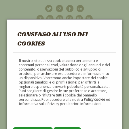
CONSENSO ALL'USO DEI
COOKIES
GALLERIA
D'ARTE
Il nostro sito utilizza cookie tecnici per annunci e
contenuti personalizzati, valutazione degli annunci e del
contenuto, osservazioni del pubblico e sviluppo di
DIPINTI E SCULTURE '800 E '900
prodotti, per archiviare e/o accedere a informazioni su
un dispositivo. Vorremmo anche impostare dei cookie
opzionali (analitici e di profilazione) per offrirti la
migliore esperienza e inviarti pubblicità personalizzata.
Puoi scegliere di gestire le tue preferenze e accettare,
selezionare o rifiutare tutti i cookie dal pannello
personalizza. Puoi accedere alla nostra
Policy cookie
ed
Informativa sulla Privacy per ulteriori informazioni.