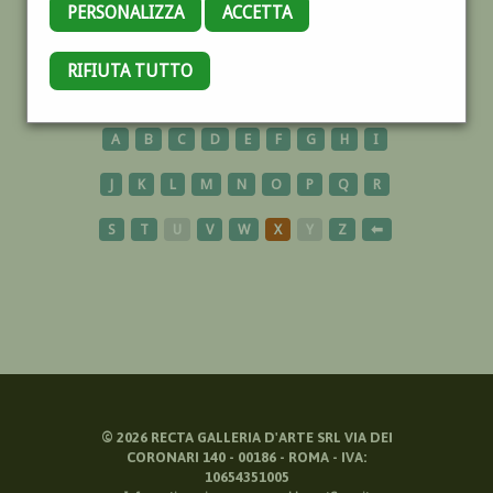
PERSONALIZZA
ACCETTA
TREVISO
RIFIUTA TUTTO
A
B
C
D
E
F
G
H
I
J
K
L
M
N
O
P
Q
R
S
T
U
V
W
X
Y
Z
⬅
©
2026
RECTA GALLERIA D'ARTE SRL VIA DEI
CORONARI 140 - 00186 - ROMA - IVA:
10654351005