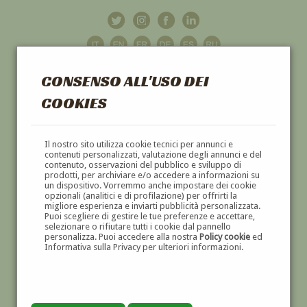
CONSENSO ALL'USO DEI
COOKIES
GALLERIA
D'ARTE
Il nostro sito utilizza cookie tecnici per annunci e
contenuti personalizzati, valutazione degli annunci e del
contenuto, osservazioni del pubblico e sviluppo di
DIPINTI E SCULTURE '800 E '900
prodotti, per archiviare e/o accedere a informazioni su
un dispositivo. Vorremmo anche impostare dei cookie
opzionali (analitici e di profilazione) per offrirti la
migliore esperienza e inviarti pubblicità personalizzata.
Puoi scegliere di gestire le tue preferenze e accettare,
selezionare o rifiutare tutti i cookie dal pannello
personalizza. Puoi accedere alla nostra
Policy cookie
ed
Informativa sulla Privacy per ulteriori informazioni.