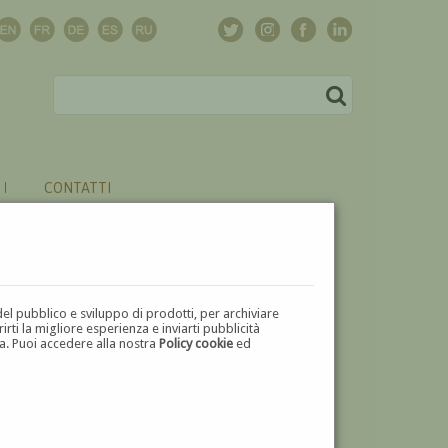
CONTATTI
del pubblico e sviluppo di prodotti, per archiviare
ti la migliore esperienza e inviarti pubblicità
zza. Puoi accedere alla nostra
Policy cookie
ed
V
W
X
Y
Z
⬅