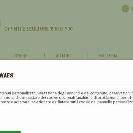
DIPINTI E SCULTURE '800 E '900
OPERE
AUTORI
GALLERIA
KIES
contenuti personalizzati, valutazione degli annunci e del contenuto, osservazioni 
mmo anche impostare dei cookie opzionali (analitici e di profilazione) per offrir
erenze e accettare, selezionare o rifiutare tutti i cookie dal pannello personali
G
H
I
J
K
L
M
N
O
P
Q
R
S
T
U