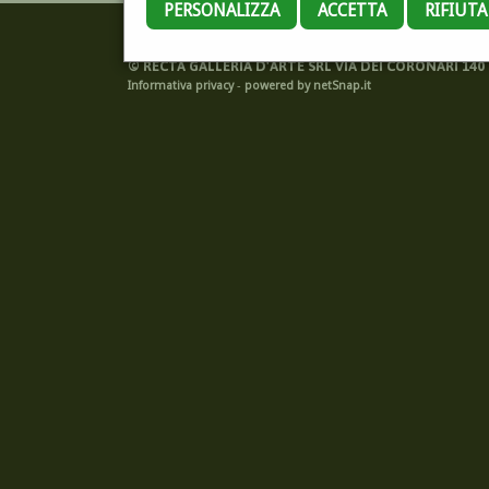
PERSONALIZZA
ACCETTA
RIFIUT
©
RECTA GALLERIA D'ARTE SRL VIA DEI CORONARI 140 -
Informativa privacy
-
powered by netSnap.it